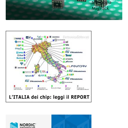
tecnologia
MagPack.