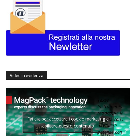
Video in evidenza
Texas
Instruments
raddoppia la
Fai clic per accettare i cookie marketing e
densità con i
moduli di
abilitare questo contenuto
potenza con