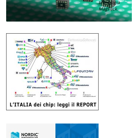
tecnologia
MagPack.