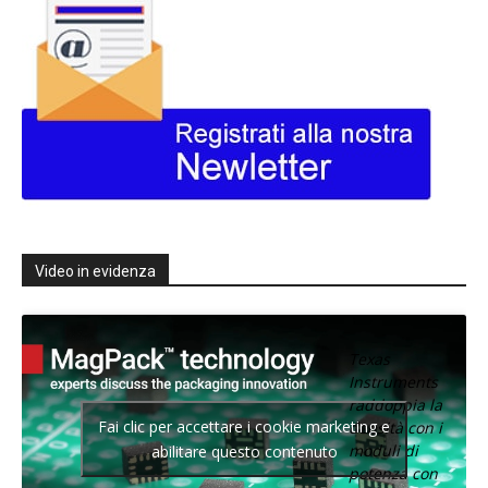
Video in evidenza
Texas
Instruments
raddoppia la
Fai clic per accettare i cookie marketing e
densità con i
moduli di
abilitare questo contenuto
potenza con