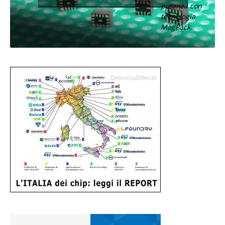
potenza con
tecnologia
MagPack.