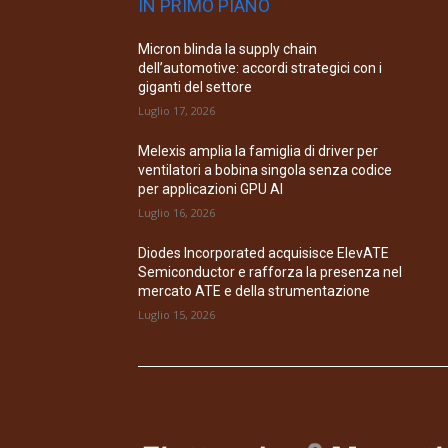
IN PRIMO PIANO
Micron blinda la supply chain
dell’automotive: accordi strategici con i
giganti del settore
Luglio 17, 2026
Melexis amplia la famiglia di driver per
ventilatori a bobina singola senza codice
per applicazioni GPU AI
Luglio 16, 2026
Diodes Incorporated acquisisce ElevATE
Semiconductor e rafforza la presenza nel
mercato ATE e della strumentazione
Luglio 15, 2026