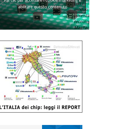
Fai clic per accettare i cookie marketing e
con i
abilitare questo contenuto
moduli di
potenza con
tecnologia
MagPack.