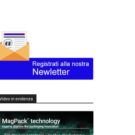
Video in evidenza
Texas
Instruments
raddoppia
la densità