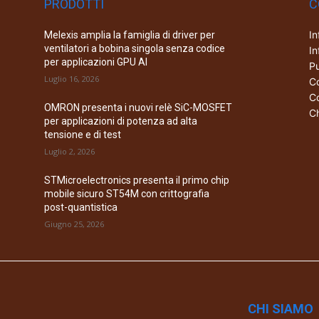
PRODOTTI
C
In
Melexis amplia la famiglia di driver per
ventilatori a bobina singola senza codice
In
per applicazioni GPU AI
Pu
Luglio 16, 2026
Co
Co
OMRON presenta i nuovi relè SiC-MOSFET
Ch
per applicazioni di potenza ad alta
tensione e di test
Luglio 2, 2026
STMicroelectronics presenta il primo chip
mobile sicuro ST54M con crittografia
post-quantistica
Giugno 25, 2026
CHI SIAMO