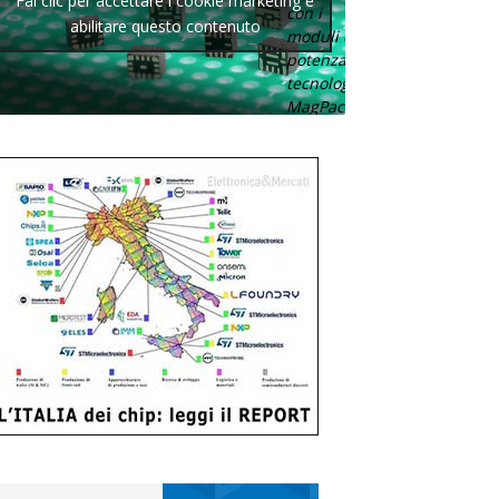
Fai clic per accettare i cookie marketing e
con i
abilitare questo contenuto
moduli di
potenza con
tecnologia
MagPack.