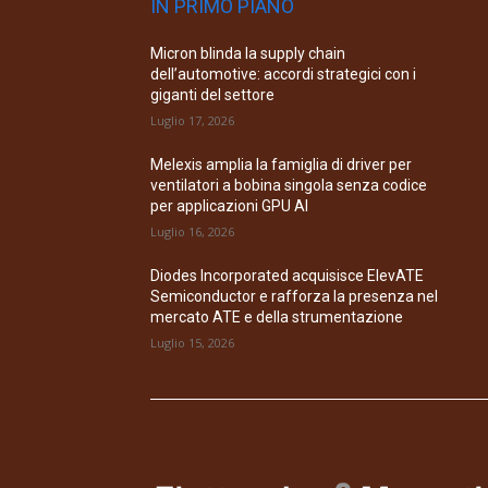
IN PRIMO PIANO
Micron blinda la supply chain
dell’automotive: accordi strategici con i
giganti del settore
Luglio 17, 2026
Melexis amplia la famiglia di driver per
ventilatori a bobina singola senza codice
per applicazioni GPU AI
Luglio 16, 2026
Diodes Incorporated acquisisce ElevATE
Semiconductor e rafforza la presenza nel
mercato ATE e della strumentazione
Luglio 15, 2026