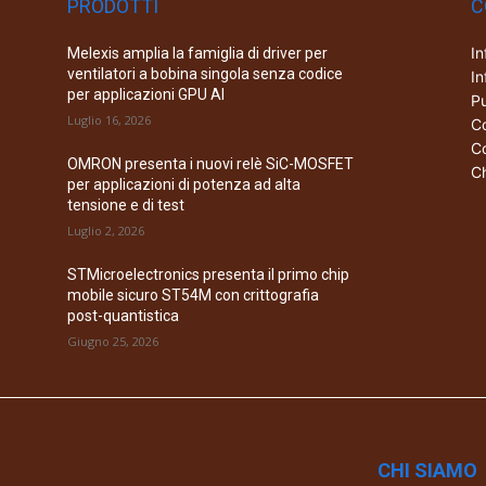
PRODOTTI
C
In
Melexis amplia la famiglia di driver per
ventilatori a bobina singola senza codice
In
per applicazioni GPU AI
Pu
Luglio 16, 2026
Co
Co
OMRON presenta i nuovi relè SiC-MOSFET
Ch
per applicazioni di potenza ad alta
tensione e di test
Luglio 2, 2026
STMicroelectronics presenta il primo chip
mobile sicuro ST54M con crittografia
post-quantistica
Giugno 25, 2026
CHI SIAMO