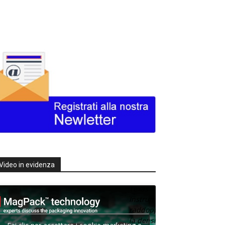
Video in evidenza
Texas
Instruments
raddoppia
la densità