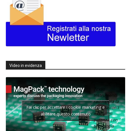
Video in evidenza
Texas
Instruments
raddoppia la
Fai clic per accettare i cookie marketing e
densità con i
moduli di
abilitare questo contenuto
potenza con
tecnologia