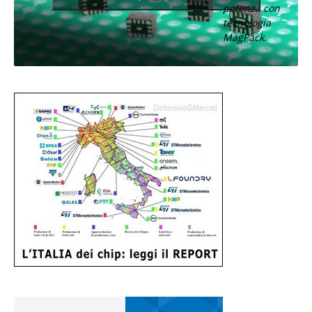
potenza con
tecnologia
MagPack.