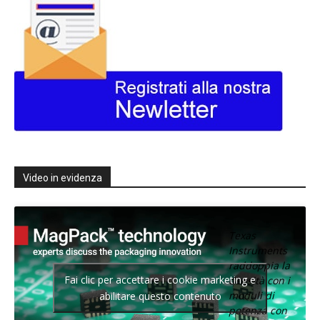
Video in evidenza
Texas
Instruments
raddoppia la
Fai clic per accettare i cookie marketing e
densità con i
moduli di
abilitare questo contenuto
potenza con