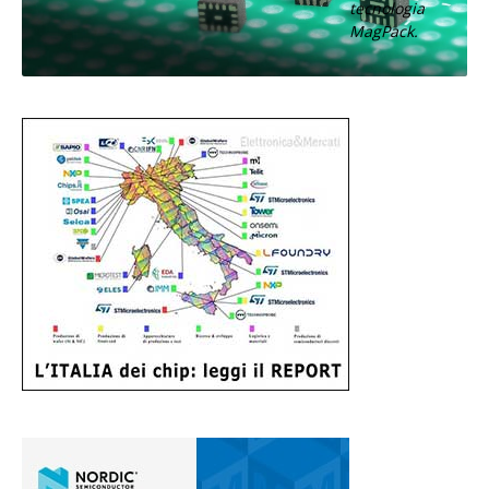
tecnologia
MagPack.