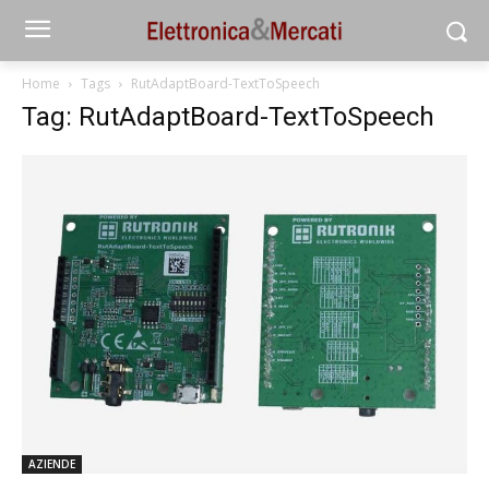
Home
Tags
RutAdaptBoard-TextToSpeech
Tag: RutAdaptBoard-TextToSpeech
AZIENDE