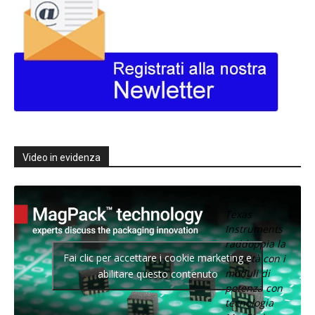
Video in evidenza
Texas
Instruments
raddoppia la
Fai clic per accettare i cookie marketing e
densità con i
moduli di
abilitare questo contenuto
potenza con
tecnologia