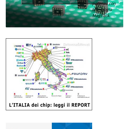
potenza con
tecnologia
MagPack.