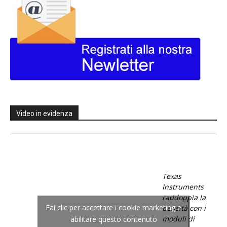
Video in evidenza
Texas
Instruments
raddoppia la
Fai clic per accettare i cookie marketing e
densità con i
moduli di
abilitare questo contenuto
potenza con
tecnologia