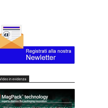
Video in evidenza
Texas
Instruments
raddoppia
la densità