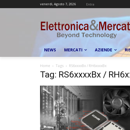
venerdì, Agosto 7, 2026
Entra
NEWS
MERCATI
AZIENDE
RI
Home
Tags
RS6xxxxBx / RH6xxxxBx
Tag: RS6xxxxBx / RH6