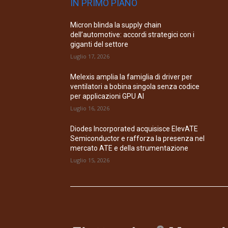
IN PRIMO PIANO
Micron blinda la supply chain
dell’automotive: accordi strategici con i
giganti del settore
Luglio 17, 2026
Melexis amplia la famiglia di driver per
ventilatori a bobina singola senza codice
per applicazioni GPU AI
Luglio 16, 2026
Diodes Incorporated acquisisce ElevATE
Semiconductor e rafforza la presenza nel
mercato ATE e della strumentazione
Luglio 15, 2026