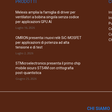
PRODOTTI
C
In
Melexis amplia la famiglia di driver per
ventilatori a bobina singola senza codice
In
per applicazioni GPU AI
Pu
Luglio 16, 2026
Co
Co
OMRON presenta i nuovi relè SiC-MOSFET
Ch
per applicazioni di potenza ad alta
tensione e di test
Luglio 2, 2026
STMicroelectronics presenta il primo chip
mobile sicuro ST54M con crittografia
post-quantistica
Giugno 25, 2026
CHI SIAMO