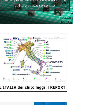
Fai clic per accettare i cookie marketing e
con i
abilitare questo contenuto
moduli di
potenza con
tecnologia
MagPack.