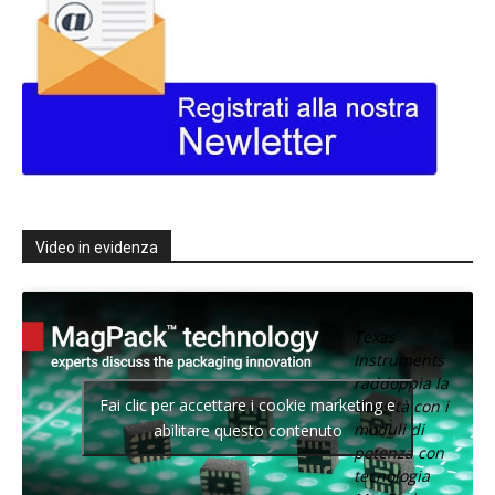
Video in evidenza
Texas
Instruments
raddoppia la
Fai clic per accettare i cookie marketing e
densità con i
moduli di
abilitare questo contenuto
potenza con
tecnologia