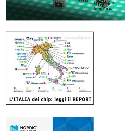
tecnologia
MagPack.