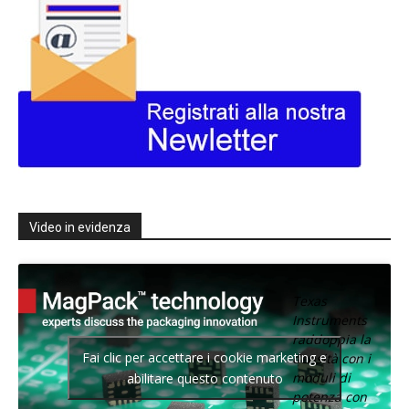
Video in evidenza
Texas
Instruments
raddoppia la
Fai clic per accettare i cookie marketing e
densità con i
moduli di
abilitare questo contenuto
potenza con