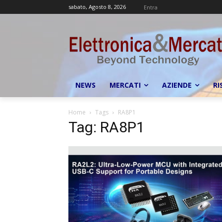
sabato, Agosto 8, 2026
Entra
NEWS
MERCATI
AZIENDE
RI
Home
Tags
RA8P1
Tag: RA8P1