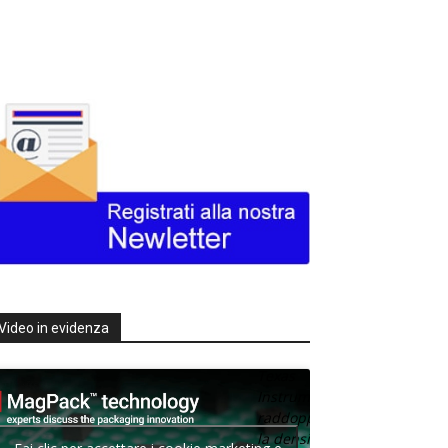
Video in evidenza
Texas
Instruments
raddoppia
la densità