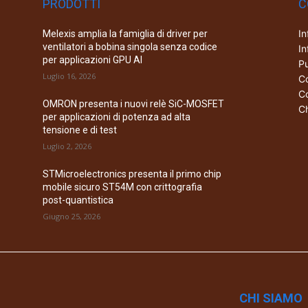
PRODOTTI
C
In
Melexis amplia la famiglia di driver per
ventilatori a bobina singola senza codice
In
per applicazioni GPU AI
Pu
Luglio 16, 2026
Co
Co
OMRON presenta i nuovi relè SiC-MOSFET
Ch
per applicazioni di potenza ad alta
tensione e di test
Luglio 2, 2026
STMicroelectronics presenta il primo chip
mobile sicuro ST54M con crittografia
post-quantistica
Giugno 25, 2026
CHI SIAMO