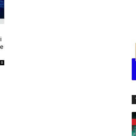
i
ne
0