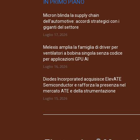
IN PRIMO PIANO
Micron blinda la supply chain
dell’automotive: accordi strategici con i
giganti del settore
Luglio 17, 2026
Melexis amplia la famiglia di driver per
ventilatori a bobina singola senza codice
per applicazioni GPU AI
Luglio 16, 2026
Diodes Incorporated acquisisce ElevATE
Semiconductor e rafforza la presenza nel
mercato ATE e della strumentazione
Luglio 15, 2026