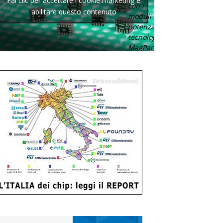
Fai clic per accettare i cookie marketing e
con i
abilitare questo contenuto
moduli di
potenza con
tecnologia
MagPack.