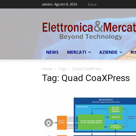
sabato, Agosto 8, 2026
Entra
NEWS
MERCATI
AZIENDE
RI
Home
Tags
Quad CoaXPress
Tag: Quad CoaXPress