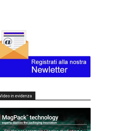
Video in evidenza
Texas
Instruments
raddoppia
la densità