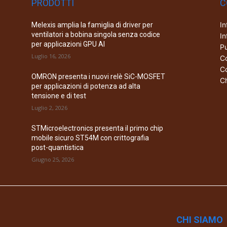
PRODOTTI
C
In
Melexis amplia la famiglia di driver per
ventilatori a bobina singola senza codice
In
per applicazioni GPU AI
Pu
Luglio 16, 2026
Co
Co
OMRON presenta i nuovi relè SiC-MOSFET
Ch
per applicazioni di potenza ad alta
tensione e di test
Luglio 2, 2026
STMicroelectronics presenta il primo chip
mobile sicuro ST54M con crittografia
post-quantistica
Giugno 25, 2026
CHI SIAMO