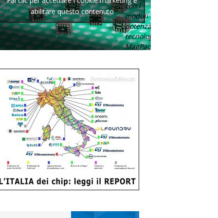
Fai clic per accettare i cookie marketing e
con i
abilitare questo contenuto
moduli di
potenza con
tecnologia
MagPack.