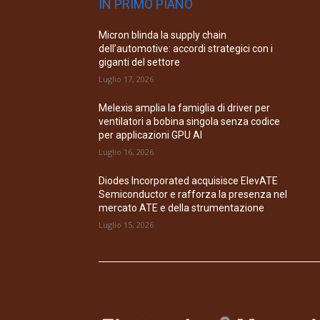
IN PRIMO PIANO
Micron blinda la supply chain
dell’automotive: accordi strategici con i
giganti del settore
Luglio 17, 2026
Melexis amplia la famiglia di driver per
ventilatori a bobina singola senza codice
per applicazioni GPU AI
Luglio 16, 2026
Diodes Incorporated acquisisce ElevATE
Semiconductor e rafforza la presenza nel
mercato ATE e della strumentazione
Luglio 15, 2026