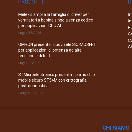
PRODOTTI
C
In
Melexis amplia la famiglia di driver per
ventilatori a bobina singola senza codice
In
per applicazioni GPU AI
Pu
Luglio 16, 2026
Co
Co
OMRON presenta i nuovi relè SiC-MOSFET
Ch
per applicazioni di potenza ad alta
tensione e di test
Luglio 2, 2026
STMicroelectronics presenta il primo chip
mobile sicuro ST54M con crittografia
post-quantistica
Giugno 25, 2026
CHI SIAMO