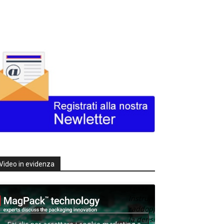
Video in evidenza
Texas
Instruments
raddoppia
la densità