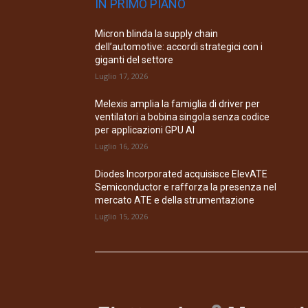
IN PRIMO PIANO
Micron blinda la supply chain
dell’automotive: accordi strategici con i
giganti del settore
Luglio 17, 2026
Melexis amplia la famiglia di driver per
ventilatori a bobina singola senza codice
per applicazioni GPU AI
Luglio 16, 2026
Diodes Incorporated acquisisce ElevATE
Semiconductor e rafforza la presenza nel
mercato ATE e della strumentazione
Luglio 15, 2026