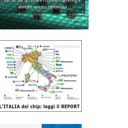
Fai clic per accettare i cookie marketing e
con i
abilitare questo contenuto
moduli di
potenza con
tecnologia
MagPack.