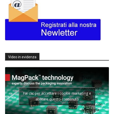
Video in evidenza
Texas
Instruments
raddoppia la
Fai clic per accettare i cookie marketing e
densità con i
moduli di
abilitare questo contenuto
potenza con
tecnologia