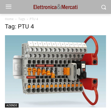
Home
Tags
PTU 4
Tag: PTU 4
AZIENDE