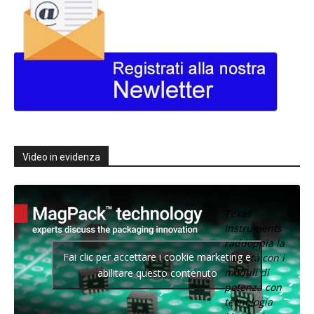
Video in evidenza
Texas
Instruments
raddoppia la
Fai clic per accettare i cookie marketing e
densità con i
moduli di
abilitare questo contenuto
potenza con
tecnologia