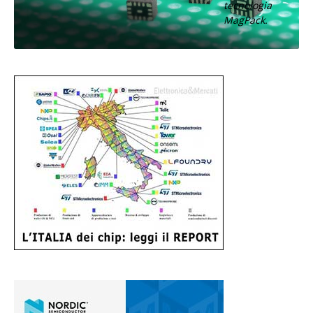
tecnologia
MagPack.