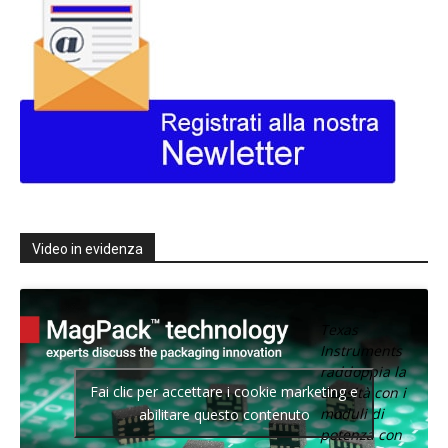
Video in evidenza
Texas
Instruments
raddoppia la
Fai clic per accettare i cookie marketing e
densità con i
moduli di
abilitare questo contenuto
potenza con