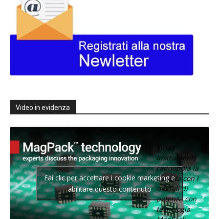
Video in evidenza
Texas
Instruments
raddoppia la
Fai clic per accettare i cookie marketing e
densità con i
moduli di
abilitare questo contenuto
potenza con
tecnologia