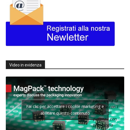
Video in evidenza
Texas
Instruments
raddoppia la
Fai clic per accettare i cookie marketing e
densità con i
moduli di
abilitare questo contenuto
potenza con
tecnologia