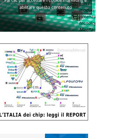
Fai clic per accettare i cookie marketing e
con i
abilitare questo contenuto
moduli di
potenza con
tecnologia
MagPack.