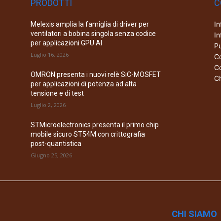
PRODOTTI
C
In
Melexis amplia la famiglia di driver per
ventilatori a bobina singola senza codice
In
per applicazioni GPU AI
Pu
Luglio 16, 2026
Co
Co
OMRON presenta i nuovi relè SiC-MOSFET
Ch
per applicazioni di potenza ad alta
tensione e di test
Luglio 2, 2026
STMicroelectronics presenta il primo chip
mobile sicuro ST54M con crittografia
post-quantistica
Giugno 25, 2026
CHI SIAMO