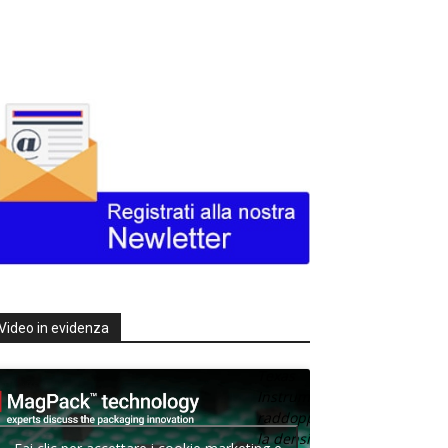
Video in evidenza
Texas
Instruments
raddoppia
la densità