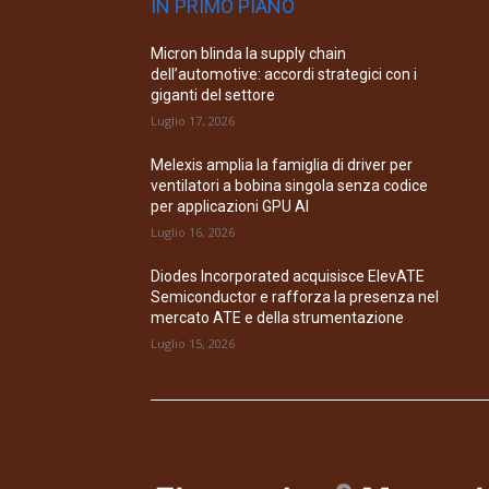
IN PRIMO PIANO
Micron blinda la supply chain
dell’automotive: accordi strategici con i
giganti del settore
Luglio 17, 2026
Melexis amplia la famiglia di driver per
ventilatori a bobina singola senza codice
per applicazioni GPU AI
Luglio 16, 2026
Diodes Incorporated acquisisce ElevATE
Semiconductor e rafforza la presenza nel
mercato ATE e della strumentazione
Luglio 15, 2026