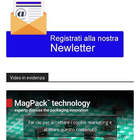
Video in evidenza
Texas
Instruments
raddoppia la
Fai clic per accettare i cookie marketing e
densità con i
moduli di
abilitare questo contenuto
potenza con