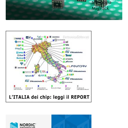
tecnologia
MagPack.