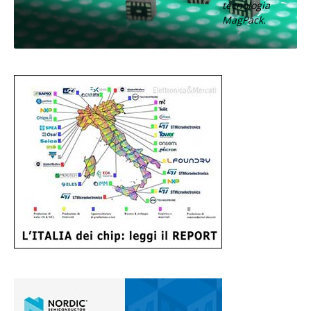
tecnologia
MagPack.