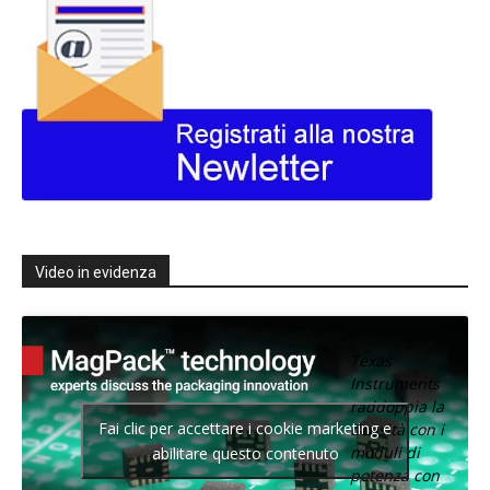
Video in evidenza
Texas
Instruments
raddoppia la
Fai clic per accettare i cookie marketing e
densità con i
moduli di
abilitare questo contenuto
potenza con