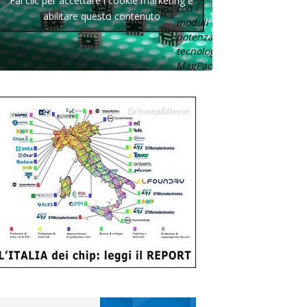
Fai clic per accettare i cookie marketing e
con i
abilitare questo contenuto
moduli di
potenza con
tecnologia
MagPack.