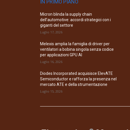
IN PRIMO PIANO
Micron blinda la supply chain
dell’automotive: accordi strategici con i
giganti del settore
Luglio 17, 2026
Melexis amplia la famiglia di driver per
ventilatori a bobina singola senza codice
per applicazioni GPU AI
Luglio 16, 2026
Diodes Incorporated acquisisce ElevATE
Semiconductor e rafforza la presenza nel
mercato ATE e della strumentazione
Luglio 15, 2026