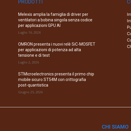
PRODOTTI
C
In
Melexis amplia la famiglia di driver per
ventilatori a bobina singola senza codice
In
per applicazioni GPU AI
Pu
Luglio 16, 2026
Co
Co
OMRON presenta i nuovi relè SiC-MOSFET
Ch
per applicazioni di potenza ad alta
tensione e di test
Luglio 2, 2026
STMicroelectronics presenta il primo chip
mobile sicuro ST54M con crittografia
post-quantistica
Giugno 25, 2026
CHI SIAMO