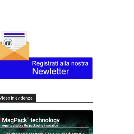
Video in evidenza
Texas
Instruments
raddoppia
la densità