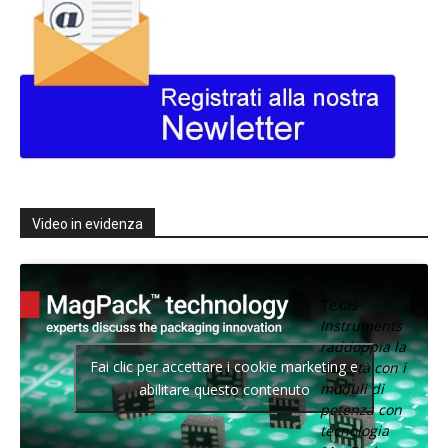
Video in evidenza
Texas
Instruments
raddoppia la
Fai clic per accettare i cookie marketing e
densità con i
moduli di
abilitare questo contenuto
potenza con
tecnologia