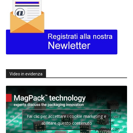
Video in evidenza
Texas
Instruments
raddoppia la
Fai clic per accettare i cookie marketing e
densità con i
moduli di
abilitare questo contenuto
potenza con