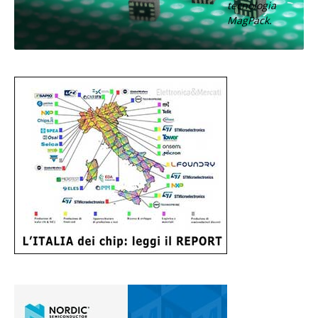
tecnologia
MagPack.