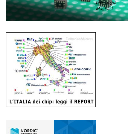
tecnologia
MagPack.