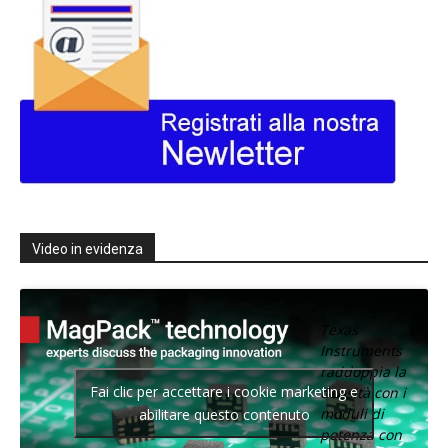
Video in evidenza
Texas
Instruments
raddoppia la
Fai clic per accettare i cookie marketing e
densità con i
moduli di
abilitare questo contenuto
potenza con