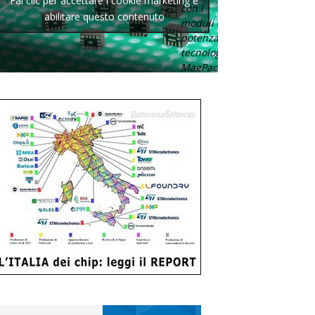
Fai clic per accettare i cookie marketing e
con i
abilitare questo contenuto
moduli di
potenza con
tecnologia
MagPack.