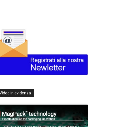
Video in evidenza
Texas
Instruments
raddoppia
la densità