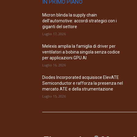
IN PRIMO PIANO
Micron blinda la supply chain
dell’automotive: accordi strategici con i
giganti del settore
Luglio 17, 2026
Melexis amplia la famiglia di driver per
ventilatori a bobina singola senza codice
per applicazioni GPU AI
Luglio 16, 2026
Diodes Incorporated acquisisce ElevATE
Semiconductor e rafforza la presenza nel
mercato ATE e della strumentazione
Luglio 15, 2026