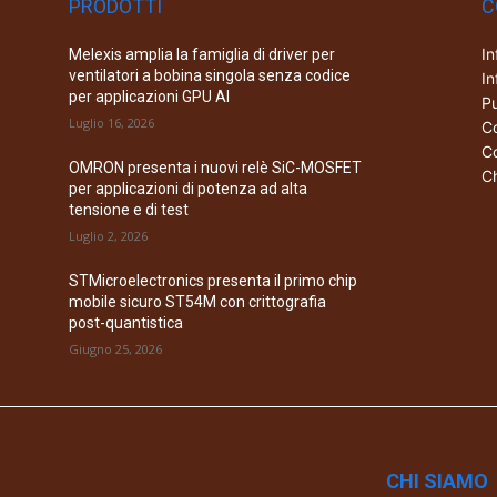
PRODOTTI
C
In
Melexis amplia la famiglia di driver per
ventilatori a bobina singola senza codice
In
per applicazioni GPU AI
Pu
Luglio 16, 2026
Co
Co
OMRON presenta i nuovi relè SiC-MOSFET
Ch
per applicazioni di potenza ad alta
tensione e di test
Luglio 2, 2026
STMicroelectronics presenta il primo chip
mobile sicuro ST54M con crittografia
post-quantistica
Giugno 25, 2026
CHI SIAMO