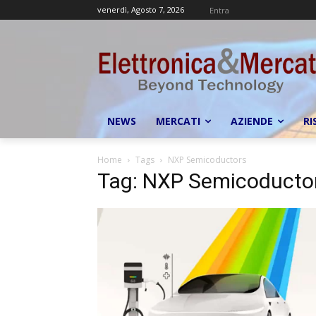
venerdì, Agosto 7, 2026
Entra
NEWS
MERCATI
AZIENDE
RI
Home
Tags
NXP Semicoductors
Tag: NXP Semicoducto