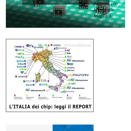
potenza con
tecnologia
MagPack.