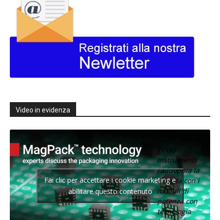
Video in evidenza
Texas
Instruments
raddoppia la
Fai clic per accettare i cookie marketing e
densità con i
moduli di
abilitare questo contenuto
potenza con
tecnologia