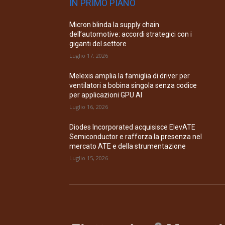
IN PRIMO PIANO
Micron blinda la supply chain
dell’automotive: accordi strategici con i
giganti del settore
Luglio 17, 2026
Melexis amplia la famiglia di driver per
ventilatori a bobina singola senza codice
per applicazioni GPU AI
Luglio 16, 2026
Diodes Incorporated acquisisce ElevATE
Semiconductor e rafforza la presenza nel
mercato ATE e della strumentazione
Luglio 15, 2026