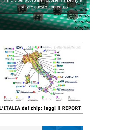
Fai clic per accettare i cookie marketing e
con i
abilitare questo contenuto
moduli di
potenza con
tecnologia
MagPack.