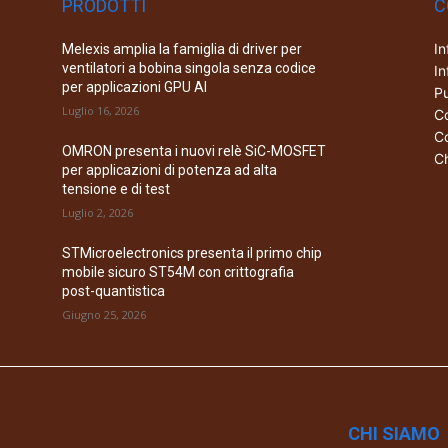
PRODOTTI
C
In
Melexis amplia la famiglia di driver per
ventilatori a bobina singola senza codice
In
per applicazioni GPU AI
Pu
Luglio 16, 2026
Co
Co
OMRON presenta i nuovi relè SiC-MOSFET
Ch
per applicazioni di potenza ad alta
tensione e di test
Luglio 2, 2026
STMicroelectronics presenta il primo chip
mobile sicuro ST54M con crittografia
post-quantistica
Giugno 25, 2026
CHI SIAMO