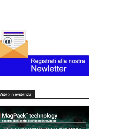
Video in evidenza
Texas
Instruments
raddoppia
la densità