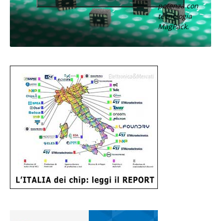
potenza con
tecnologia
MagPack.