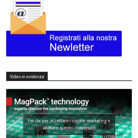
Video in evidenza
Texas
Instruments
raddoppia la
Fai clic per accettare i cookie marketing e
densità con i
moduli di
abilitare questo contenuto
potenza con