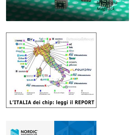
tecnologia
MagPack.