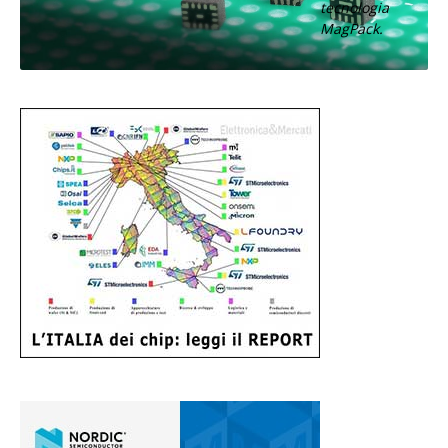
tecnologia
MagPack.