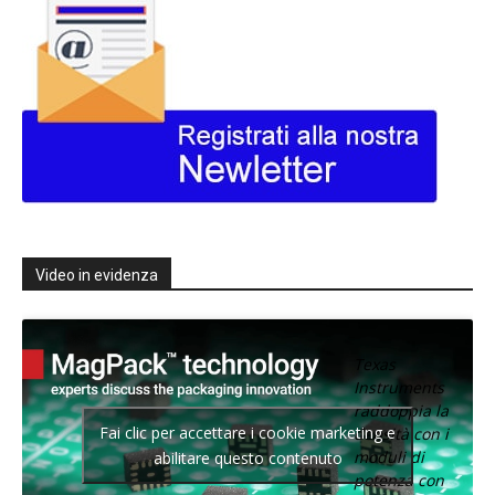
Video in evidenza
Texas
Instruments
raddoppia la
Fai clic per accettare i cookie marketing e
densità con i
moduli di
abilitare questo contenuto
potenza con