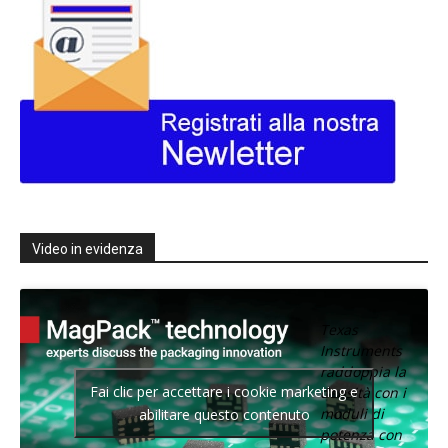
Video in evidenza
Texas
Instruments
raddoppia la
Fai clic per accettare i cookie marketing e
densità con i
moduli di
abilitare questo contenuto
potenza con