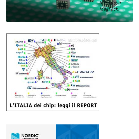
tecnologia
MagPack.