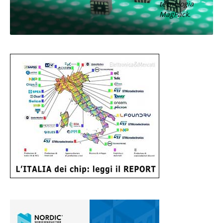
tecnologia
MagPack.