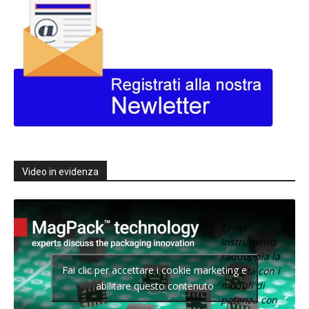
Video in evidenza
Texas
Instruments
raddoppia la
Fai clic per accettare i cookie marketing e
densità con i
moduli di
abilitare questo contenuto
potenza con