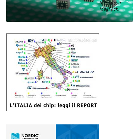
tecnologia
MagPack.