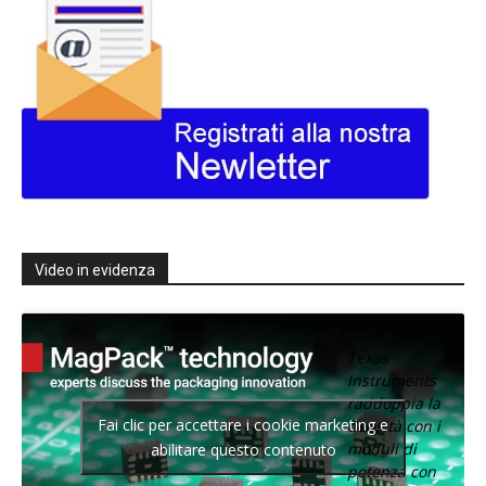
Video in evidenza
Texas
Instruments
raddoppia la
Fai clic per accettare i cookie marketing e
densità con i
moduli di
abilitare questo contenuto
potenza con