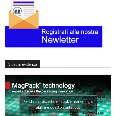
Video in evidenza
Texas
Instruments
raddoppia la
Fai clic per accettare i cookie marketing e
densità con i
moduli di
abilitare questo contenuto
potenza con