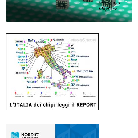
tecnologia
MagPack.