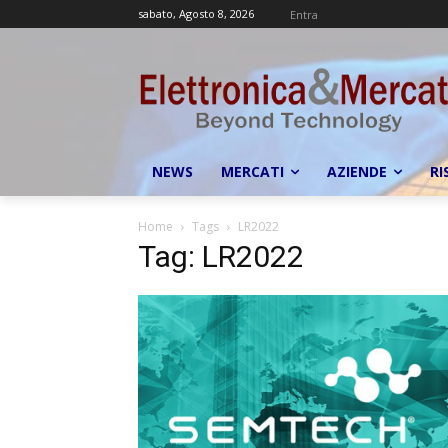
sabato, Agosto 8, 2026
Entra
NEWS
MERCATI
AZIENDE
RI
Home
Tags
LR2022
Tag: LR2022