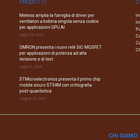
PRODOTTI
C
In
Melexis amplia la famiglia di driver per
ventilatori a bobina singola senza codice
In
per applicazioni GPU AI
Pu
Luglio 16, 2026
Co
Co
OMRON presenta i nuovi relè SiC-MOSFET
Ch
per applicazioni di potenza ad alta
tensione e di test
Luglio 2, 2026
STMicroelectronics presenta il primo chip
mobile sicuro ST54M con crittografia
post-quantistica
Giugno 25, 2026
CHI SIAMO