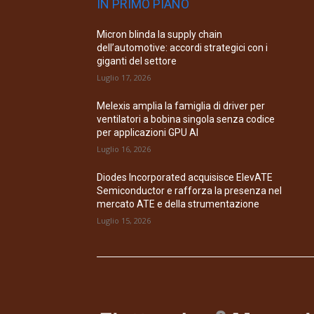
IN PRIMO PIANO
Micron blinda la supply chain
dell’automotive: accordi strategici con i
giganti del settore
Luglio 17, 2026
Melexis amplia la famiglia di driver per
ventilatori a bobina singola senza codice
per applicazioni GPU AI
Luglio 16, 2026
Diodes Incorporated acquisisce ElevATE
Semiconductor e rafforza la presenza nel
mercato ATE e della strumentazione
Luglio 15, 2026