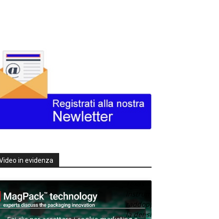
Video in evidenza
Texas
Instruments
raddoppia
la densità