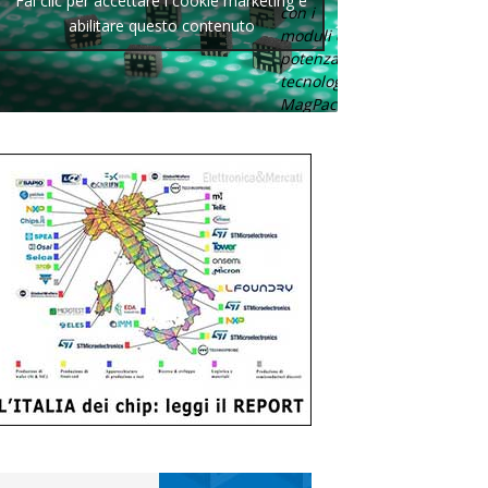
Fai clic per accettare i cookie marketing e
con i
abilitare questo contenuto
moduli di
potenza con
tecnologia
MagPack.