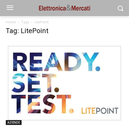
Home
Tags
LitePoint
Tag: LitePoint
AZIENDE