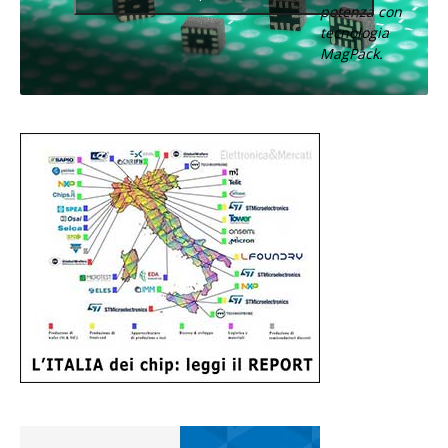
potenza con
tecnologia
MagPack.