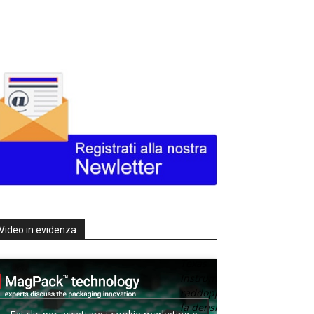
Video in evidenza
Texas
Instruments
raddoppia
la densità