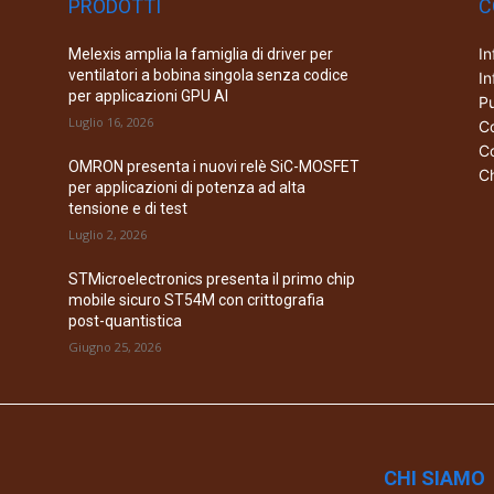
PRODOTTI
C
In
Melexis amplia la famiglia di driver per
ventilatori a bobina singola senza codice
In
per applicazioni GPU AI
Pu
Luglio 16, 2026
Co
Co
OMRON presenta i nuovi relè SiC-MOSFET
Ch
per applicazioni di potenza ad alta
tensione e di test
Luglio 2, 2026
STMicroelectronics presenta il primo chip
mobile sicuro ST54M con crittografia
post-quantistica
Giugno 25, 2026
CHI SIAMO