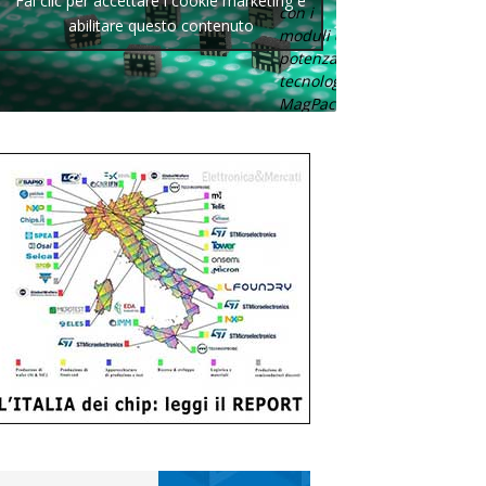
Fai clic per accettare i cookie marketing e
con i
abilitare questo contenuto
moduli di
potenza con
tecnologia
MagPack.