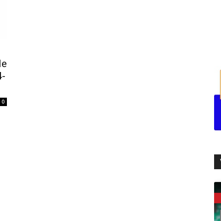
le
4-
0