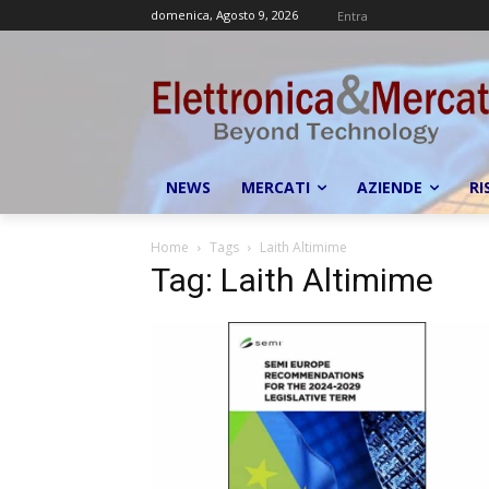
domenica, Agosto 9, 2026
Entra
NEWS
MERCATI
AZIENDE
RI
Home
Tags
Laith Altimime
Tag: Laith Altimime