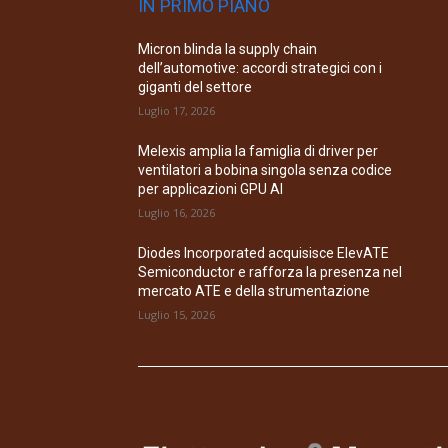
IN PRIMO PIANO
Micron blinda la supply chain
dell’automotive: accordi strategici con i
giganti del settore
Luglio 17, 2026
Melexis amplia la famiglia di driver per
ventilatori a bobina singola senza codice
per applicazioni GPU AI
Luglio 16, 2026
Diodes Incorporated acquisisce ElevATE
Semiconductor e rafforza la presenza nel
mercato ATE e della strumentazione
Luglio 15, 2026