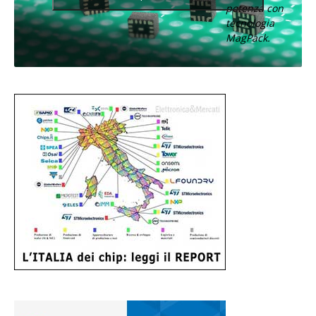
potenza con
tecnologia
MagPack.