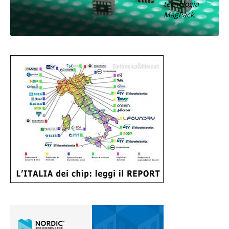
tecnologia
MagPack.