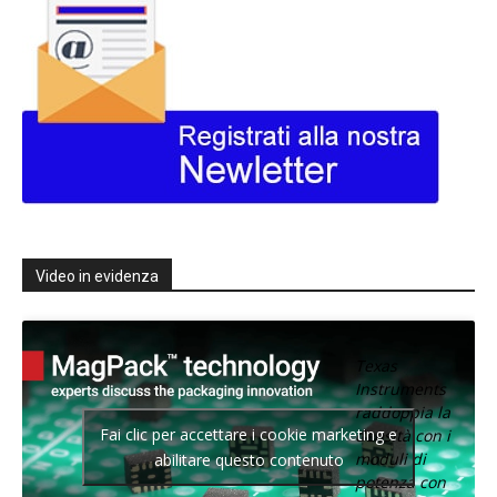
Video in evidenza
Texas
Instruments
raddoppia la
Fai clic per accettare i cookie marketing e
densità con i
moduli di
abilitare questo contenuto
potenza con