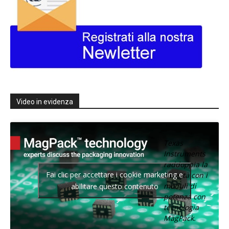
Video in evidenza
Texas
Instruments
raddoppia la
Fai clic per accettare i cookie marketing e
densità con i
moduli di
abilitare questo contenuto
potenza con
tecnologia
MagPack.