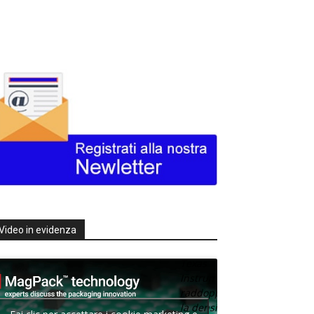
Video in evidenza
Texas
Instruments
raddoppia
la densità