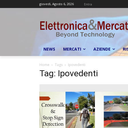
giovedì, Agosto 6, 2026
Entra
NEWS
MERCATI
AZIENDE
RI
Home
Tags
Ipovedenti
Tag: Ipovedenti