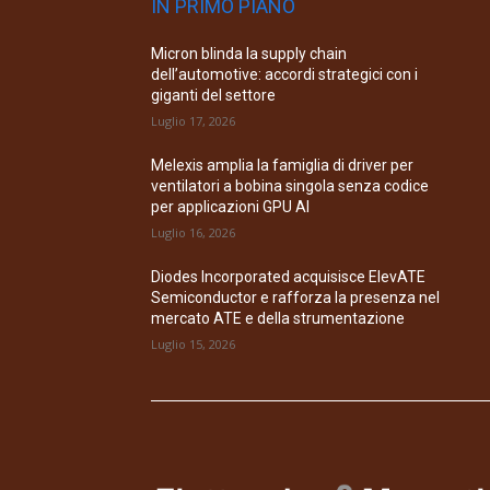
IN PRIMO PIANO
Micron blinda la supply chain
dell’automotive: accordi strategici con i
giganti del settore
Luglio 17, 2026
Melexis amplia la famiglia di driver per
ventilatori a bobina singola senza codice
per applicazioni GPU AI
Luglio 16, 2026
Diodes Incorporated acquisisce ElevATE
Semiconductor e rafforza la presenza nel
mercato ATE e della strumentazione
Luglio 15, 2026