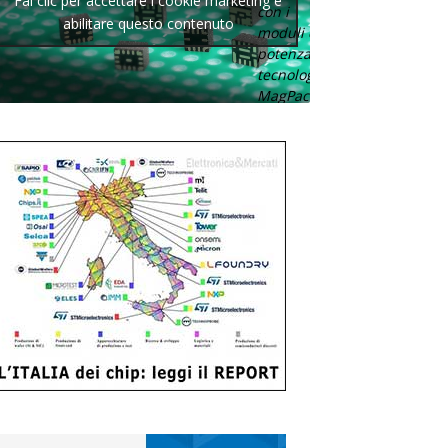
Fai clic per accettare i cookie marketing e
con i
abilitare questo contenuto
moduli di
potenza con
tecnologia
MagPack.