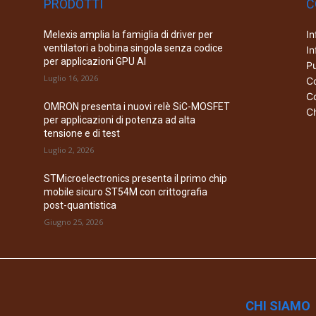
PRODOTTI
C
In
Melexis amplia la famiglia di driver per
ventilatori a bobina singola senza codice
In
per applicazioni GPU AI
Pu
Luglio 16, 2026
Co
Co
OMRON presenta i nuovi relè SiC-MOSFET
Ch
per applicazioni di potenza ad alta
tensione e di test
Luglio 2, 2026
STMicroelectronics presenta il primo chip
mobile sicuro ST54M con crittografia
post-quantistica
Giugno 25, 2026
CHI SIAMO