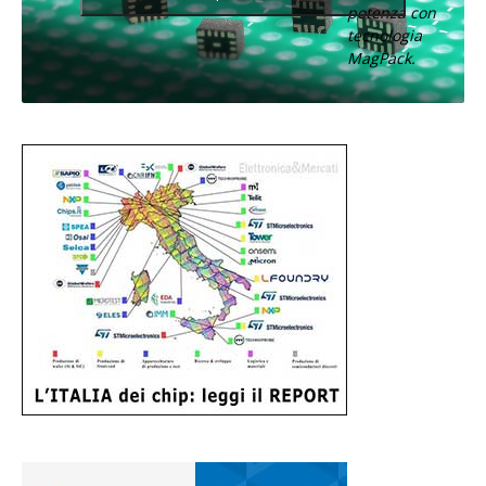
potenza con
tecnologia
MagPack.