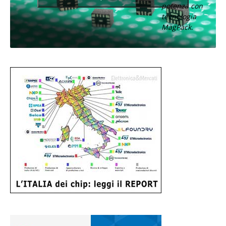
potenza con
tecnologia
MagPack.