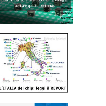
Fai clic per accettare i cookie marketing e
con i
abilitare questo contenuto
moduli di
potenza con
tecnologia
MagPack.