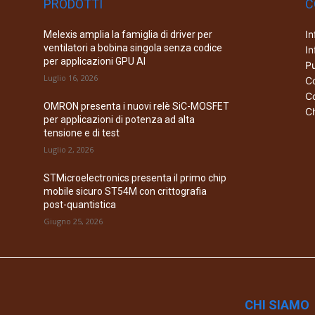
PRODOTTI
C
In
Melexis amplia la famiglia di driver per
ventilatori a bobina singola senza codice
In
per applicazioni GPU AI
Pu
Luglio 16, 2026
Co
Co
OMRON presenta i nuovi relè SiC-MOSFET
Ch
per applicazioni di potenza ad alta
tensione e di test
Luglio 2, 2026
STMicroelectronics presenta il primo chip
mobile sicuro ST54M con crittografia
post-quantistica
Giugno 25, 2026
CHI SIAMO