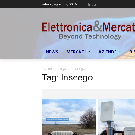
sabato, Agosto 8, 2026
Entra
NEWS
MERCATI
AZIENDE
RI
Home
Tags
Inseego
Tag: Inseego