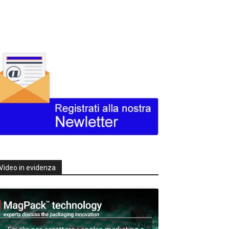
Video in evidenza
Texas
Instruments
raddoppia
la densità