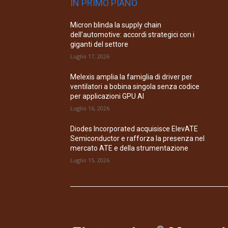
IN PRIMO PIANO
Micron blinda la supply chain
dell’automotive: accordi strategici con i
giganti del settore
Luglio 17, 2026
Melexis amplia la famiglia di driver per
ventilatori a bobina singola senza codice
per applicazioni GPU AI
Luglio 16, 2026
Diodes Incorporated acquisisce ElevATE
Semiconductor e rafforza la presenza nel
mercato ATE e della strumentazione
Luglio 15, 2026